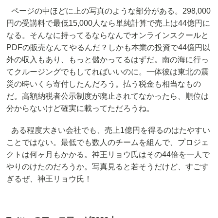
ページの中ほどに上の写真のような部分がある。298,000
円の受講料で最低15,000人なら単純計算で売上は44億円に
なる。そんなに持ってるならなんでオンラインスクールと
PDFの販売なんてやるんだ？しかも本業の投資で44億円以
外の収入もあり、もっと儲かってるはずだ。南の海に行っ
てクルージングでもしてればいいのに。一体彼は東北の震
災の時いくら寄付したんだろう。払う税金も相当なもの
だ。高額納税者公示制度が廃止されてなかったら、順位は
分からないけど確実に載ってただろうね。
ある程度大きい会社でも、売上1億円を得るのはたやすい
ことではない。最低でも数人のチームを組んで、プロジェ
クトは何ヶ月もかかる。神王リョウ氏はその44倍を一人で
やりのけたのだろうか。写真見ると若そうだけど、すごす
ぎるぜ、神王リョウ氏！