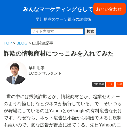
みんなマーケティングをしてきた
お問い合わせ
早川朋孝のマーケ視点の読書術
検索
TOP
>
BLOG
> EC関連記事
詐欺の情報商材につっこみを入れてみた
早川朋孝
ECコンサルタント
2016.03.08
book
雑談
世の中には投資詐欺とか、情報商材とか、起業セミナー
のような怪しげなビジネスが横行している。で、そいつら
が狩場にしているのはYahooとかGoogleの有料広告なわけ
です。なぜなら、ネット広告は小額から開始できるし規制
も緩いので、変な広告が普通に出てくる。先日Yahooのニ