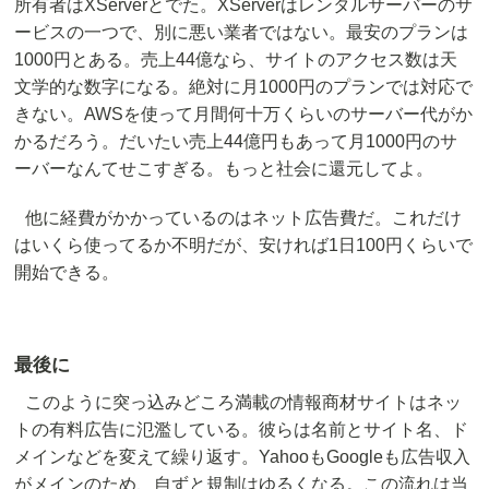
所有者はXServerとでた。XServerはレンタルサーバーのサ
ービスの一つで、別に悪い業者ではない。最安のプランは
1000円とある。売上44億なら、サイトのアクセス数は天
文学的な数字になる。絶対に月1000円のプランでは対応で
きない。AWSを使って月間何十万くらいのサーバー代がか
かるだろう。だいたい売上44億円もあって月1000円のサ
ーバーなんてせこすぎる。もっと社会に還元してよ。
他に経費がかかっているのはネット広告費だ。これだけ
はいくら使ってるか不明だが、安ければ1日100円くらいで
開始できる。
最後に
このように突っ込みどころ満載の情報商材サイトはネッ
トの有料広告に氾濫している。彼らは名前とサイト名、ド
メインなどを変えて繰り返す。YahooもGoogleも広告収入
がメインのため、自ずと規制はゆるくなる。この流れは当