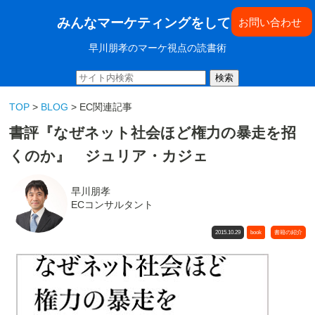
みんなマーケティングをしてきた
お問い合わせ
早川朋孝のマーケ視点の読書術
検索
TOP
>
BLOG
> EC関連記事
書評『なぜネット社会ほど権力の暴走を招
くのか』 ジュリア・カジェ
早川朋孝
ECコンサルタント
2015.10.29
book
書籍の紹介