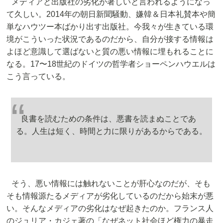
メディアと出版社の劣化が著しいと言われるようになっ
て久しい。2014年の朝日新聞騒動、嫌韓＆日本礼賛本や簡
単なハウツー本ばかり出す出版社。今我々が生きている環
境がこういった状況であるのだから、自分が接する情報は
よほど意識して選ばないと質の悪い情報に埋もれることに
なる。17〜18世紀のドイツの哲学者ショーペンハウエルは
こう言っている。
良書を読むための条件は、悪書を読まぬことであ
る。人生は短く、時間と力に限りがあるからである。
そう、悪い情報には触れないことが肝心なのだが、そも
そも情報源たるメディアが劣化しているのだから始末が悪
い。そんなメディアの劣化はなぜ起きたのか。フランス人
のジュリア・カジェ著の「なぜネット社会ほど権力の暴走