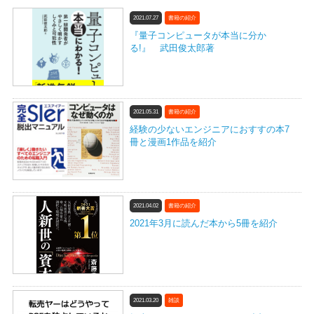
2021.07.27
書籍の紹介
『量子コンピュータが本当に分か
る!』 武田俊太郎著
2021.05.31
書籍の紹介
経験の少ないエンジニアにおすすの本7
冊と漫画1作品を紹介
2021.04.02
書籍の紹介
2021年3月に読んだ本から5冊を紹介
2021.03.20
雑談