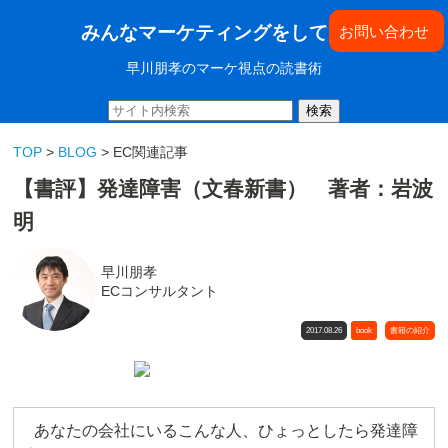
みんなマーケティングをしてきた
お問い合わせ
早川朋孝のマーケ視点の読書術
検索
TOP
>
BLOG
> EC関連記事
【書評】発達障害（文春新書） 著者：岩波
明
早川朋孝
ECコンサルタント
2017.08.26
book
書籍の紹介
あなたの会社にいるこんな人、ひょっとしたら発達障