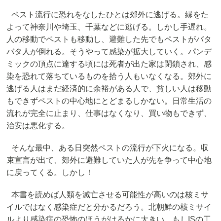
ペスト流行に恐れをなしたひとは郊外に逃げる。縁をた
よって神奈川や埼玉、千葉などに逃げる。しかし手遅れ。
人の移動でペストも移動し、避難した先でもペストがバタ
バタ人が倒れる。そうやって感染が拡大していく。パンデ
ミックの頂点に達する頃には死者が出た家は閉鎖され、感
染を恐れて落ちているものを拾う人もいなくなる。郊外に
逃げる人はまだ経済的に余裕がある人で、貧しい人は移動
もできずペストの中心地にとどまるしかない。日常生活の
流れが完全に止まり、仕事はなくなり、買い物もできず、
治安は悪化する。
そんな最中、ある日突然ペストの流行が下火になる。収
束宣言が出て、郊外に避難していた人が先を争って中心地
に戻ってくる。しかし！
本書を読めば人類を滅亡させる可能性が高いのは核ミサ
イルではなく感染症だと分かるだろう。北朝鮮の核ミサイ
ルより感染症の恐怖のほうがはるかに大きい。もしISの工