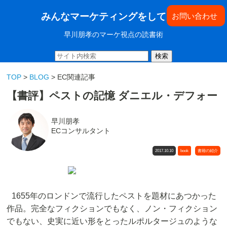
みんなマーケティングをしてきた
お問い合わせ
早川朋孝のマーケ視点の読書術
検索
TOP
>
BLOG
> EC関連記事
【書評】ペストの記憶 ダニエル・デフォー
早川朋孝
ECコンサルタント
2017.10.10
book
書籍の紹介
1655年のロンドンで流行したペストを題材にあつかった
作品。完全なフィクションでもなく、ノン・フィクション
でもない、史実に近い形をとったルポルタージュのような