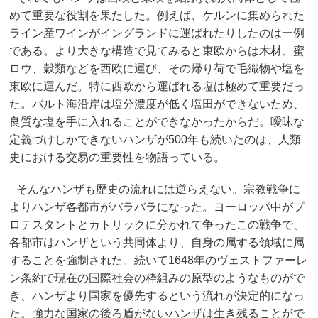
めて重要な役割を果たした。例えば、ケルンに集められた
ライン産ワインがイングランドに運ばれたりしたのは一例
である。より大きな構造で見てみると東欧からは木材、蜜
ロウ、穀類などを西欧に運び、その帰り荷で毛織物や塩を
東欧に運んだ。特に西欧から運ばれる塩は極めて重要だっ
た。バルト海沿岸は塩分濃度が低く塩田ができないため、
良質な塩を手に入れることができなかったからだ。曖昧な
定義づけしかできないハンザが500年も続いたのは、人類
史における交易の重要性を物語っている。
そんなハンザも歴史の流れには逆らえない。宗教戦争に
よりハンザ各都市がバラバラになった。ヨーロッパ中がプ
ロテスタントとカトリックに分かれて争ったこの戦争で、
各都市はハンザという共同体より、自身の属する領域に属
することを強制された。続いて1648年のヴェストファーレ
ン条約で現在の国際社会の枠組みの原型のようなものがで
き、ハンザより国家を優先するという流れが決定的になっ
た。強力な国家の後ろ盾がないハンザは生き残ることがで