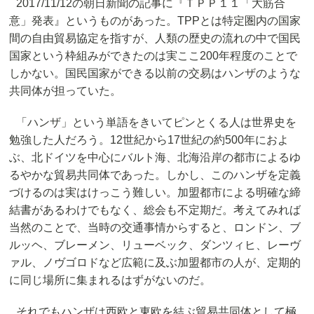
2017/11/12の朝日新聞の記事に『ＴＰＰ１１「大筋合
意」発表』というものがあった。TPPとは特定圏内の国家
間の自由貿易協定を指すが、人類の歴史の流れの中で国民
国家という枠組みができたのは実ここ200年程度のことで
しかない。国民国家ができる以前の交易はハンザのような
共同体が担っていた。
「ハンザ」という単語をきいてピンとくる人は世界史を
勉強した人だろう。12世紀から17世紀の約500年におよ
ぶ、北ドイツを中心にバルト海、北海沿岸の都市によるゆ
るやかな貿易共同体であった。しかし、このハンザを定義
づけるのは実はけっこう難しい。加盟都市による明確な締
結書があるわけでもなく、総会も不定期だ。考えてみれば
当然のことで、当時の交通事情からすると、ロンドン、ブ
ルッヘ、ブレーメン、リューベック、ダンツィヒ、レーヴ
ァル、ノヴゴロドなど広範に及ぶ加盟都市の人が、定期的
に同じ場所に集まれるはずがないのだ。
それでもハンザは西欧と東欧を結ぶ貿易共同体として極