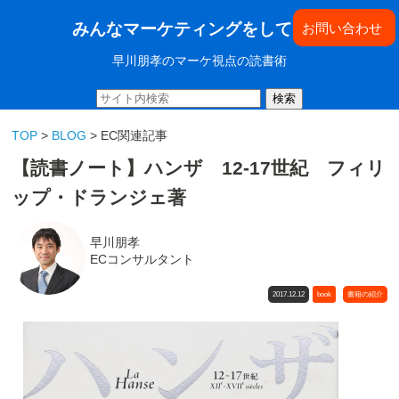
みんなマーケティングをしてきた
お問い合わせ
早川朋孝のマーケ視点の読書術
検索
TOP
>
BLOG
> EC関連記事
【読書ノート】ハンザ 12-17世紀 フィリ
ップ・ドランジェ著
早川朋孝
ECコンサルタント
2017.12.12
book
書籍の紹介