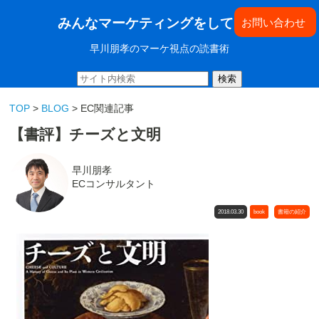
みんなマーケティングをしてきた
お問い合わせ
早川朋孝のマーケ視点の読書術
検索
TOP
>
BLOG
> EC関連記事
【書評】チーズと文明
早川朋孝
ECコンサルタント
2018.03.30
book
書籍の紹介