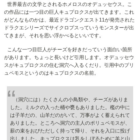
世界最古の文学とされるホメロスのオデュッセウス。こ
の作品には一つ目の巨人キュプロクスが出てきます。これ
がどんなものかは、最近ドラゴンクエスト11が発売された
ドラクエシリーズでサイクロプスっていうモンスターが出
てきまが、それを思い浮かべるといいです。
こんな一つ目巨人がチーズを好きだっていう面白い箇所
があります。ちょっと長いけど引用します。オデュッセウ
スがキュプロクスの住む洞穴へ入るくだり。引用中のプリ
ュペモスというのはキュプロクスの名前。
（洞穴には）たくさんの小鳥類や、チーズがありま
した。ミルクの入った桶や甕もありました。檻の中に
は子羊だの、山羊だのがいて、万事がよく蓄えられて
ありました。ところへ洞穴の主人のポリュペモスが、
薪の束をおびただしく持って帰り、それを入口に投げ
出しました。キュプロクスは乳をしぼるために羊と山