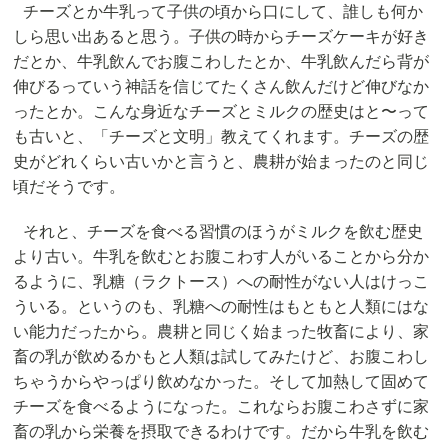
チーズとか牛乳って子供の頃から口にして、誰しも何か
しら思い出あると思う。子供の時からチーズケーキが好き
だとか、牛乳飲んでお腹こわしたとか、牛乳飲んだら背が
伸びるっていう神話を信じてたくさん飲んだけど伸びなか
ったとか。こんな身近なチーズとミルクの歴史はと〜って
も古いと、「チーズと文明」教えてくれます。チーズの歴
史がどれくらい古いかと言うと、農耕が始まったのと同じ
頃だそうです。
それと、チーズを食べる習慣のほうがミルクを飲む歴史
より古い。牛乳を飲むとお腹こわす人がいることから分か
るように、乳糖（ラクトース）への耐性がない人はけっこ
ういる。というのも、乳糖への耐性はもともと人類にはな
い能力だったから。農耕と同じく始まった牧畜により、家
畜の乳が飲めるかもと人類は試してみたけど、お腹こわし
ちゃうからやっぱり飲めなかった。そして加熱して固めて
チーズを食べるようになった。これならお腹こわさずに家
畜の乳から栄養を摂取できるわけです。だから牛乳を飲む