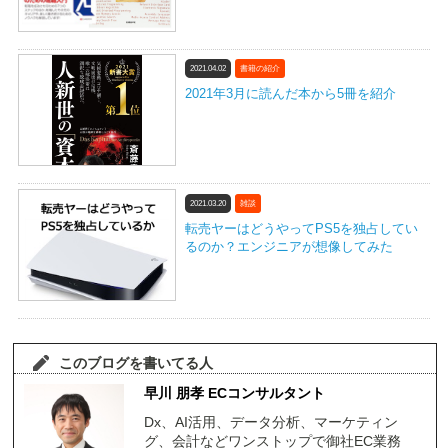
2021.04.02
書籍の紹介
2021年3月に読んだ本から5冊を紹介
2021.03.20
雑談
転売ヤーはどうやってPS5を独占してい
るのか？エンジニアが想像してみた
このブログを書いてる人
早川 朋孝 ECコンサルタント
Dx、AI活用、データ分析、マーケティン
グ、会計などワンストップで御社EC業務