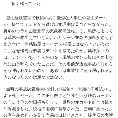
多く残っていた
登山経験豊富で技術の高く優秀な大学生の登山チーム
が、慌ててテントから逃げ出す理由は見当たらなかった。
真冬のウラル山脈北部の気象状況は厳しく、場所によって
は草木一本生えていない。ハリケーン並みの強風が絶えず
吹き付け、体感温度はマイナス40度にはなろうというの
に、なぜ優秀な若者はテントを捨てたのか。興味深いの
は、テントがあったその山を、現地のマンシ族はその山を
死に山と呼んでいたことだ。その名前が遭難事故の前から
そう呼ばれていたのか、あるいは事故後にそう呼ばれるよ
うになったのかは定かではない。
当時の事故調査委員の出した結論は「未知の不可抗力に
よる死」だった。この不可解さとソ連という鉄のカーテン
の向こう側のお国柄もあって、世界のオカルト好きは様々
な憶測をした。現地の部族に襲撃された。雪崩にあった。
共産主義の何かを見て当局に口封じされた。核兵器の実験