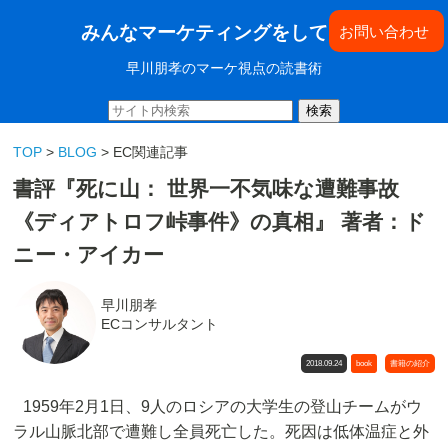
みんなマーケティングをしてきた
お問い合わせ
早川朋孝のマーケ視点の読書術
検索
TOP
>
BLOG
> EC関連記事
書評『死に山： 世界一不気味な遭難事故
《ディアトロフ峠事件》の真相』 著者：ド
ニー・アイカー
早川朋孝
ECコンサルタント
2018.09.24
book
書籍の紹介
1959年2月1日、9人のロシアの大学生の登山チームがウ
ラル山脈北部で遭難し全員死亡した。死因は低体温症と外