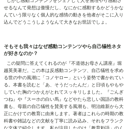
しかし感動コンテンツをシェアして人を無理やり感動さ
せるなんて発想は傲慢だし、なにかに感動するかどうかな
んていう限りなく個人的な感情の動きを他者がそこに入り
込んでどうこうしようなんて大きなお世話でしょ。
そもそも我々はなぜ感動コンテンツやら自己犠牲ネタ
が好きなのか？
この疑問に答えてくれるのが『不道徳お母さん講座』堀
越英美著だ。この本は反感動コンテンツ、自己犠牲を求め
る世の中の風潮に「コノヤロー」という姿勢で書かれてい
る。本書を読むと「あ、そうだったんだ」と日頃もやもや
していた胸のつかえがとれてスッキリしました。『ごんぎ
つね』や『スーホの白い馬』などやたら悲しい国語の教科
書も、母親の自己犠牲を賛美する風潮も、明治維新から大
正にかけての教育に由来します。著者はこれらの時期の教
科書や雑誌などの文献を丁寧に読み込み、それをフランク
な文体で紹介します。私が注目したのは「教育勅語」のく