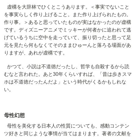
虚構を大辞林でひくとこうあります。＜事実でないこと
を事実らしく作り上げること。また作り上げられたもの。
作り事。＞あると思っていたものが実はなかったのが虚構
です。ディズニーアニメでミッキーが何者かに追われて逃
げているうちに空中を走っていて、振り切ったと思って足
元を見たら何もなくてそのままひゅーんと落ろる場面があ
りますが、あれが虚構です。
かつて、小説は不道徳だったし、哲学も自殺するから読
むなと言われた。あと30年くらいすれば、「昔は歩きスマ
ホは不道徳だったんだよ」という時代がくるかもしれな
い。
母性幻想
母性を美化する日本人の性質についても、感動コンテン
ツ好きと同じような事情が当てはまります。著者の文献を