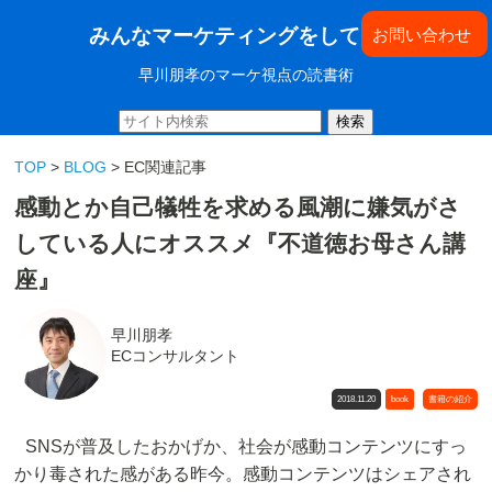
みんなマーケティングをしてきた
お問い合わせ
早川朋孝のマーケ視点の読書術
検索
TOP
>
BLOG
> EC関連記事
感動とか自己犠牲を求める風潮に嫌気がさ
している人にオススメ『不道徳お母さん講
座』
早川朋孝
ECコンサルタント
2018.11.20
book
書籍の紹介
SNSが普及したおかげか、社会が感動コンテンツにすっ
かり毒された感がある昨今。感動コンテンツはシェアされ