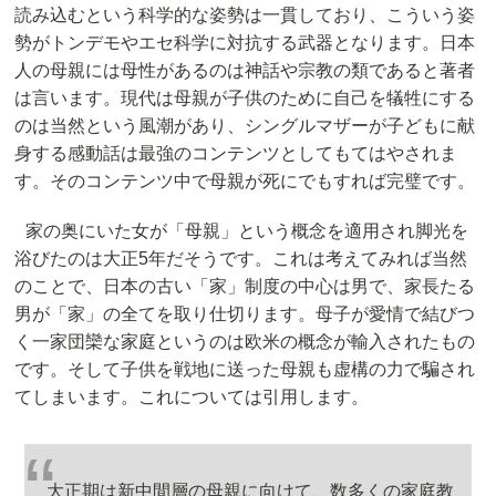
読み込むという科学的な姿勢は一貫しており、こういう姿
勢がトンデモやエセ科学に対抗する武器となります。日本
人の母親には母性があるのは神話や宗教の類であると著者
は言います。現代は母親が子供のために自己を犠牲にする
のは当然という風潮があり、シングルマザーが子どもに献
身する感動話は最強のコンテンツとしてもてはやされま
す。そのコンテンツ中で母親が死にでもすれば完璧です。
家の奥にいた女が「母親」という概念を適用され脚光を
浴びたのは大正5年だそうです。これは考えてみれば当然
のことで、日本の古い「家」制度の中心は男で、家長たる
男が「家」の全てを取り仕切ります。母子が愛情で結びつ
く一家団欒な家庭というのは欧米の概念が輸入されたもの
です。そして子供を戦地に送った母親も虚構の力で騙され
てしまいます。これについては引用します。
大正期は新中間層の母親に向けて、数多くの家庭教