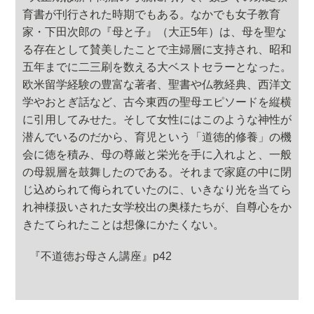
育書が刊行された時期でもある。なかでも女子教育
家・下田次郎の『母と子』（大正5年）は、母を聖な
る存在として賛美したことで主婦層に支持され、昭和
五年までに二三刷を数える大ベストセラーとなった。
欧米留学経験の豊富な著者、聖書や仏教経典、西洋文
学やおとぎ話など、古今東西の聖母エピソードを縦横
に引用してみせた。そして女性にはこのような神性が
潜んでいるのだから、育児という「道徳的修養」の機
会に徳を積み、母の尊厳と栄光を手に入れよと、一般
の母親層を鼓舞したのである。それまで家庭の中に閉
じ込められて侮られていたのに、いきなり光を当てら
れ神様扱いされた女学校出の奥様たちが、自尊心をか
きたてられたことは想像にかたくない。
『不道徳お母さん講座』p42