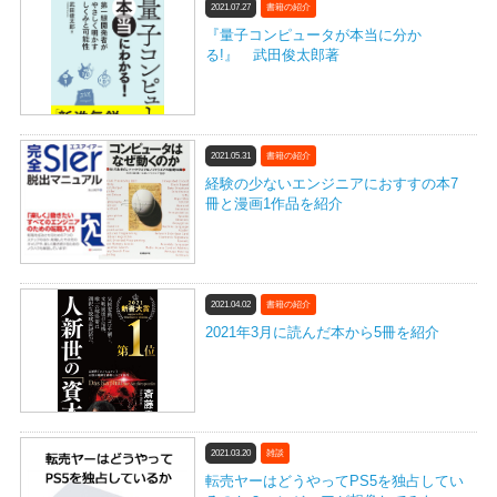
2021.07.27
書籍の紹介
『量子コンピュータが本当に分か
る!』 武田俊太郎著
2021.05.31
書籍の紹介
経験の少ないエンジニアにおすすの本7
冊と漫画1作品を紹介
2021.04.02
書籍の紹介
2021年3月に読んだ本から5冊を紹介
2021.03.20
雑談
転売ヤーはどうやってPS5を独占してい