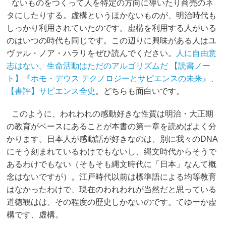
ないものをつくって人を特定の方向に導いたり商売のネ
タにしたりする。虚構というほかないものが、明治時代も
しっかり利用されていたのです。虚構を利用する人がいる
のはいつの時代も同じです。この辺りに興味がある人はユ
ヴァル・ノア・ハラリをぜひ読んでください。
人に自由意
志はない。生命活動はただのアルゴリズムだ 【読書ノー
ト】『ホモ・デウス テクノロジーとサピエンスの未来』
、
【書評】サピエンス全史
。どちらも面白いです。
このように、われわれの感動好きな性質は明治・大正期
の教育がベースにあることが本書の第一章を読めばよく分
かります。日本人が感動話が好きなのは、別に我々のDNA
にそう刻まれているわけでもないし、縄文時代からそうで
あるわけでもない（そもそも縄文時代に「日本」なんて概
念はないですが）。江戸時代以前は標準語による均等教育
はなかったわけで、現在のわれわれが当然だと思っている
道徳観はは、その程度の歴史しかないのです。てゆーか虚
構です、虚構。