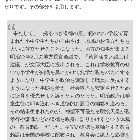
だりです。その部分を引用します。
果たして、「拠るべき道徳の規」範のない学校で育
まれた小中学生たちの自由さは、地域のお偉方たちを
大いに苛立たせることになった。地方の知事が集まる
明治23年2月の地方長官会議で、「徳育涵養ノ議二付
建議」が文部大臣に提出される。これは学校教育のせ
いで小学生が知識を鼻にかけて無学な親をバカにする
ようになり、中学生が政治を議論して職員に反抗する
ようになった事態を憂え、社会秩序を安定させるため
に徳育を優先せよと訴えたものだった。明治政府は学
童生徒に叩き込むべき道徳的お題目の編纂を進める。
その結果生まれたのが、神聖不可侵たる明治天皇が親
孝行や謙遜などの道徳を親身に語りかけるという体裁
の「教育勅語」だった。皇室の道徳を基軸とする教育
勅語は全国の学校に配布され、教育会に絶大な影響を