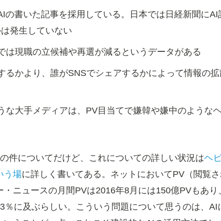
AIの書いた記事を採用している。日本では日経新聞にA
ルは発生していない
では現職の立候補や再選が減るというデータがある
するかより、誰がSNSでシェアするかによって情報の
うな大手メディアは、PV目当てで嫌韓や嫌中のような
の件についてだけど、これについての詳しい状況は
ヘ
いう場
に詳しく書いてある。ネットにおいてPV（閲覧
・ニュースの月間PVは2016年8月には150億PVもあ
3％に及ぶらしい。こういう問題について思うのは、A