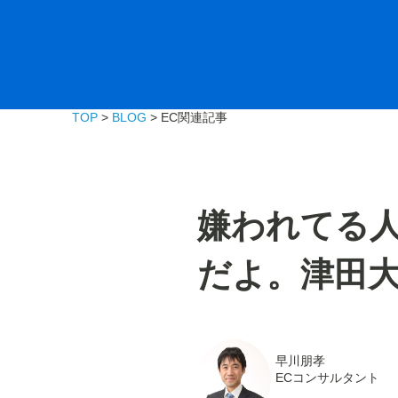
TOP
>
BLOG
> EC関連記事
嫌われてる
だよ。津田
早川朋孝
ECコンサルタント