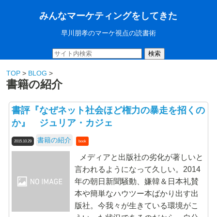
みんなマーケティングをしてきた
早川朋孝のマーケ視点の読書術
検索
TOP
>
BLOG
>
書籍の紹介
書評『なぜネット社会ほど権力の暴走を招くの
か』 ジュリア・カジェ
書籍の紹介
2015.10.29
book
メディアと出版社の劣化が著しいと
言われるようになって久しい。2014
年の朝日新聞騒動、嫌韓＆日本礼賛
本や簡単なハウツー本ばかり出す出
版社。今我々が生きている環境がこ