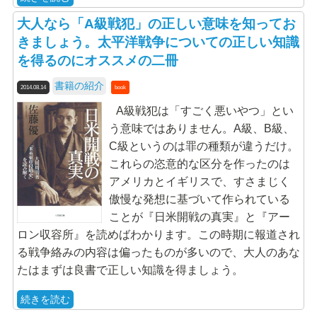
大人なら「A級戦犯」の正しい意味を知ってお
きましょう。太平洋戦争についての正しい知識
を得るのにオススメの二冊
書籍の紹介
2014.08.14
book
A級戦犯は「すごく悪いやつ」とい
う意味ではありません。A級、B級、
C級というのは罪の種類が違うだけ。
これらの恣意的な区分を作ったのは
アメリカとイギリスで、すさまじく
傲慢な発想に基づいて作られている
ことが『日米開戦の真実』と『アー
ロン収容所』を読めばわかります。この時期に報道され
る戦争絡みの内容は偏ったものが多いので、大人のあな
たはまずは良書で正しい知識を得ましょう。
続きを読む