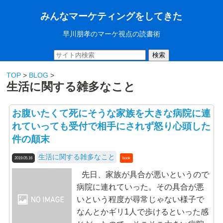
みんなマーケティングをしてきた
早川朋孝のマーケ視点の読書術
検索
TOP
>
BLOG
>
生活に関する雑多なこと
お腹いたくて死にそうな家族を大きな病院に連
れていっても受付で相手にされず怒り心頭した
件の顛末
生活に関する雑多なこと
2019.05.16
book
先日、家族が具合が悪いというので
病院に連れていった。その具合が悪
いという程度が尋常じゃない様子で
なんとかギリ1人で歩けるといった感